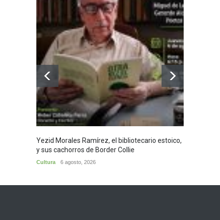
Yezid Morales Ramírez, el bibliotecario estoico,
Recita
y sus cachorros de Border Collie
Morale
Cultura
6 agosto, 2026
Cultura