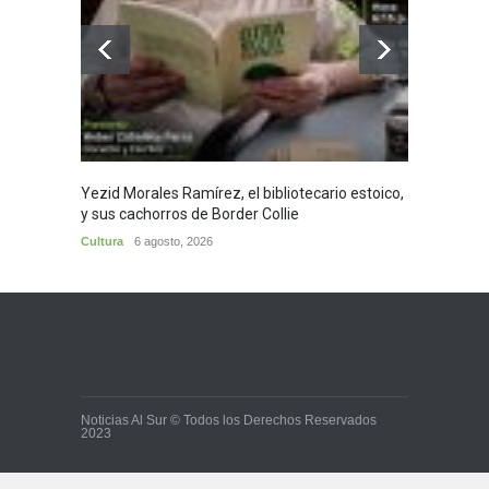
Yezid Morales Ramírez, el bibliotecario estoico,
Recita
y sus cachorros de Border Collie
Morale
Cultura
6 agosto, 2026
Cultura
Noticias Al Sur © Todos los Derechos Reservados
2023