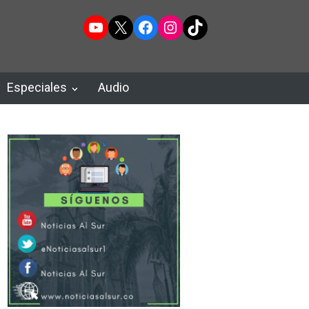
YouTube
X
Facebook
Instagram
TikTok
Especiales
Audio