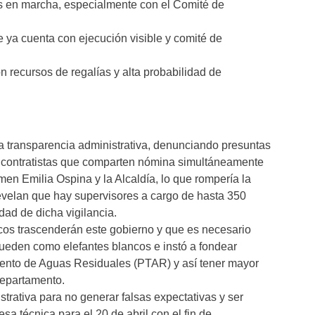
s en marcha, especialmente con el Comité de
ya cuenta con ejecución visible y comité de
 recursos de regalías y alta probabilidad de
la transparencia administrativa, denunciando presuntas
en contratistas que comparten nómina simultáneamente
men Emilia Ospina y la Alcaldía, lo que rompería la
revelan que hay supervisores a cargo de hasta 350
idad de dicha vigilancia.
cos trascenderán este gobierno y que es necesario
 queden como elefantes blancos e instó a fondear
miento de Aguas Residuales (PTAR) y así tener mayor
departamento.
trativa para no generar falsas expectativas y ser
a técnica para el 20 de abril con el fin de