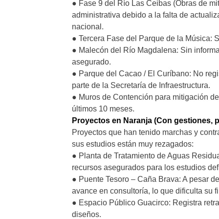
● Fase 9 del Río Las Ceibas (Obras de mit
administrativa debido a la falta de actuali
nacional.
● Tercera Fase del Parque de la Música: Si
● Malecón del Río Magdalena: Sin informac
asegurado.
● Parque del Cacao / El Curíbano: No regis
parte de la Secretaría de Infraestructura.
● Muros de Contención para mitigación del
últimos 10 meses.
Proyectos en Naranja (Con gestiones, pe
Proyectos que han tenido marchas y contra
sus estudios están muy rezagados:
● Planta de Tratamiento de Aguas Residual
recursos asegurados para los estudios defin
● Puente Tesoro – Caña Brava: A pesar de s
avance en consultoría, lo que dificulta su f
● Espacio Público Guacirco: Registra retr
diseños.