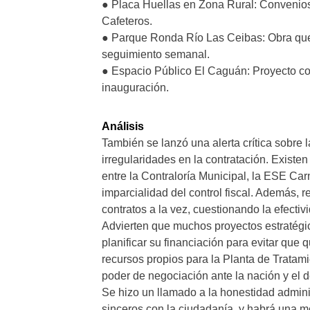
● Placa Huellas en Zona Rural: Convenio
Cafeteros.
● Parque Ronda Río Las Ceibas: Obra que 
seguimiento semanal.
● Espacio Público El Caguán: Proyecto con
inauguración.
Análisis
También se lanzó una alerta crítica sobre 
irregularidades en la contratación. Exist
entre la Contraloría Municipal, la ESE Car
imparcialidad del control fiscal. Además, 
contratos a la vez, cuestionando la efectiv
Advierten que muchos proyectos estratégi
planificar su financiación para evitar que
recursos propios para la Planta de Trata
poder de negociación ante la nación y el 
Se hizo un llamado a la honestidad adminis
sinceros con la ciudadanía, y habrá una mes