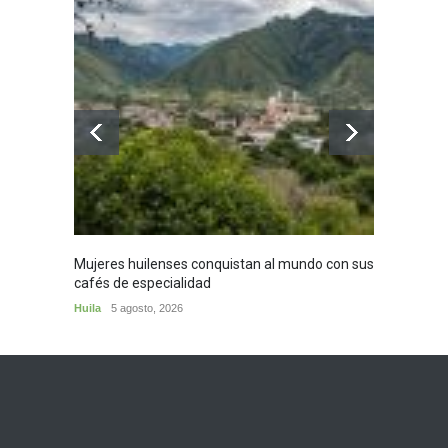
Mujeres huilenses conquistan al mundo con sus
Adiós 
cafés de especialidad
Persona
Huila
5 agosto, 2026