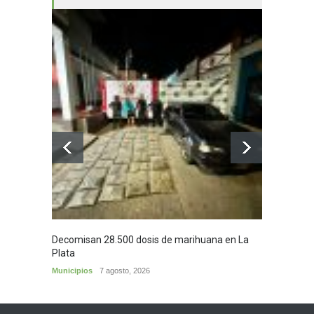
Decomisan 28.500 dosis de marihuana en La
Yezid M
Plata
y sus c
Municipios
7 agosto, 2026
Cultura