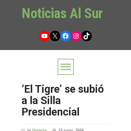
Noticias Al Sur
YouTube
X
Facebook
Instagram
TikTok
‘El Tigre’ se subió
a la Silla
Presidencial
In
Opinión
22 junio, 2026