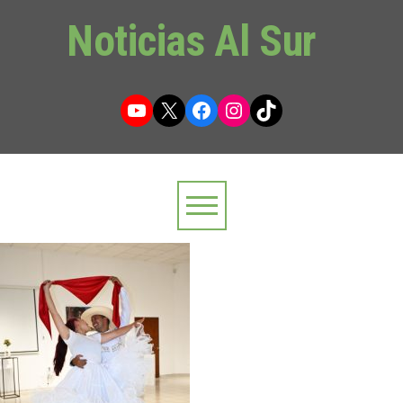
Noticias Al Sur
YouTube
X
Facebook
Instagram
TikTok