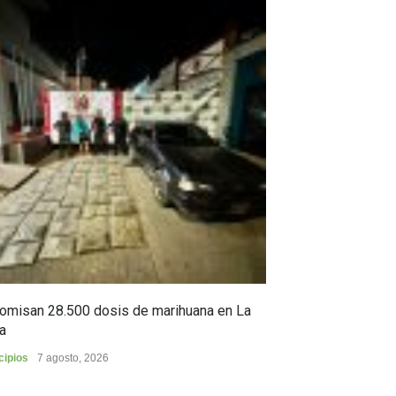
omisan 28.500 dosis de marihuana en La
Yezid Morales Ra
a
estoico, y sus c
cipios
7 agosto, 2026
Cultura
6 agosto, 2