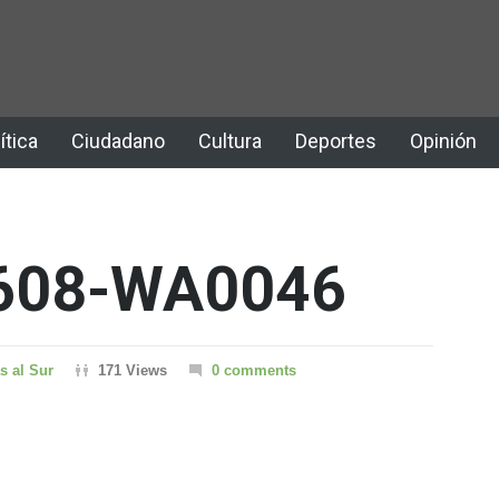
ítica
Ciudadano
Cultura
Deportes
Opinión
608-WA0046
s al Sur
171 Views
0 comments