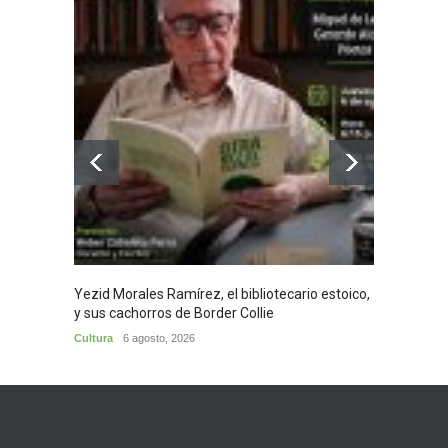
Yezid Morales Ramírez, el bibliotecario estoico,
Recita
y sus cachorros de Border Collie
Morale
Cultura
6 agosto, 2026
Cultura