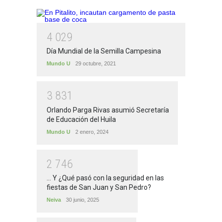
4
0
2
9
Día Mundial de la Semilla Campesina
Mundo U
29 octubre, 2021
3
8
3
1
Orlando Parga Rivas asumió Secretaría
de Educación del Huila
Mundo U
2 enero, 2024
2
7
4
6
... Y ¿Qué pasó con la seguridad en las
fiestas de San Juan y San Pedro?
Neiva
30 junio, 2025