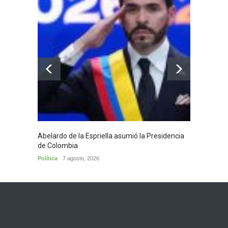
Abelardo de la Espriella asumió la Presidencia
Huila,
de Colombia
Huila
7
Política
7 agosto, 2026