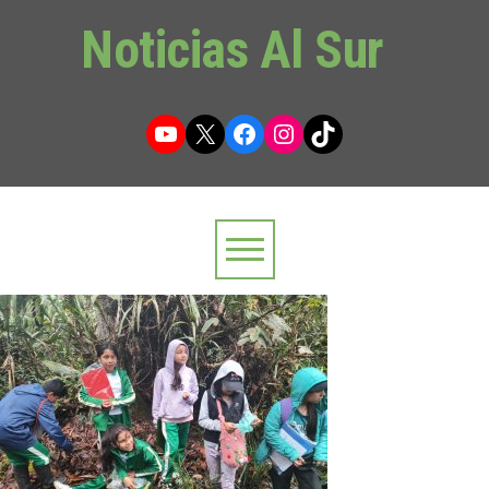
Noticias Al Sur
YouTube
X
Facebook
Instagram
TikTok