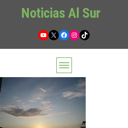
Noticias Al Sur
YouTube
X
Facebook
Instagram
TikTok