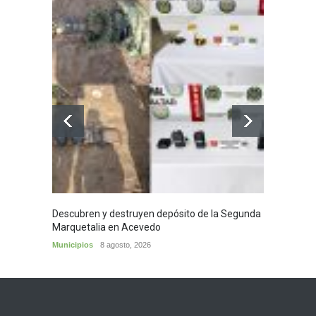
Descubren y destruyen depósito de la Segunda
Homena
Marquetalia en Acevedo
mayor
Municipios
8 agosto, 2026
Huila
8