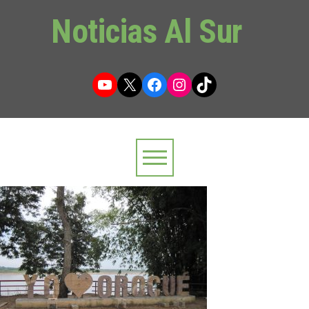
Noticias Al Sur
YouTube
X
Facebook
Instagram
TikTok