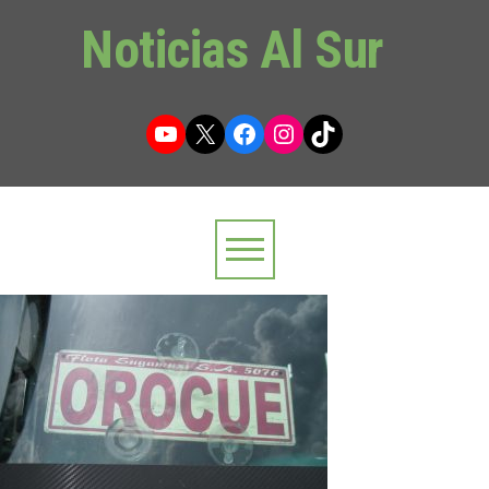
Noticias Al Sur
YouTube
X
Facebook
Instagram
TikTok