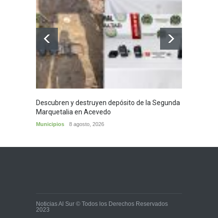
Descubren y destruyen depósito de la Segunda
Homena
Marquetalia en Acevedo
mayor
Municipios
8 agosto, 2026
Huila
8
Noticias Al Sur © Todos los Derechos Reservados
2023