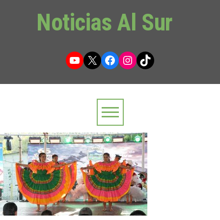
Noticias Al Sur
YouTube
X
Facebook
Instagram
TikTok