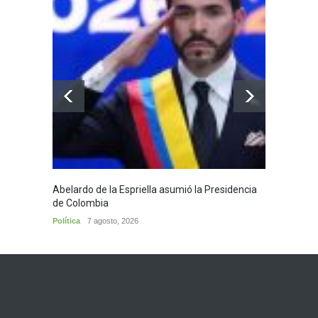
Abelardo de la Espriella asumió la Presidencia
Huila,
de Colombia
Huila
7
Política
7 agosto, 2026