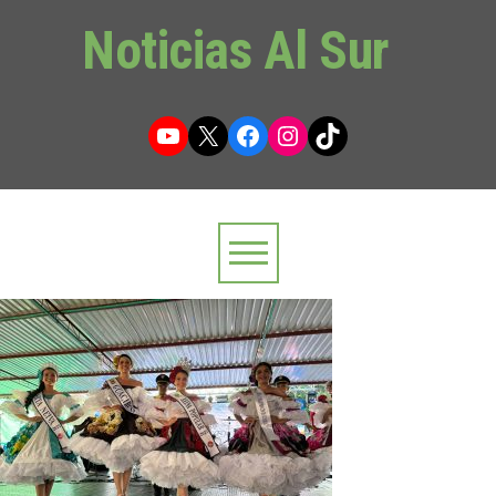
Noticias Al Sur
YouTube
X
Facebook
Instagram
TikTok