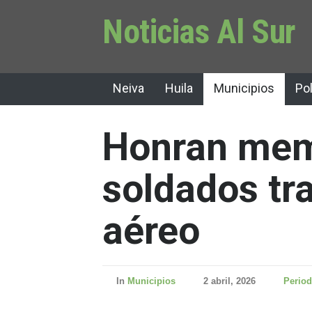
Noticias Al Sur
Neiva
Huila
Municipios
Pol
Honran mem
soldados tr
aéreo
In
Municipios
2 abril, 2026
Period