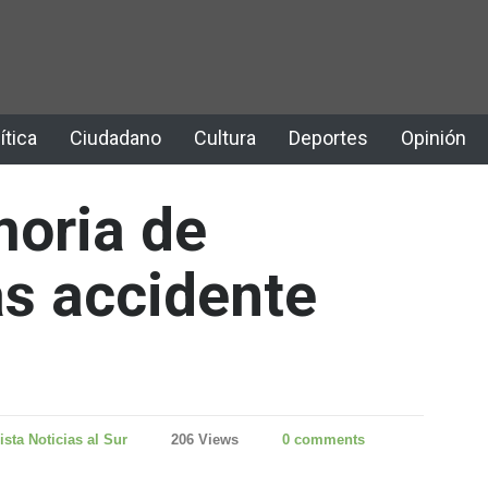
ítica
Ciudadano
Cultura
Deportes
Opinión
oria de
as accidente
ista Noticias al Sur
206 Views
0 comments