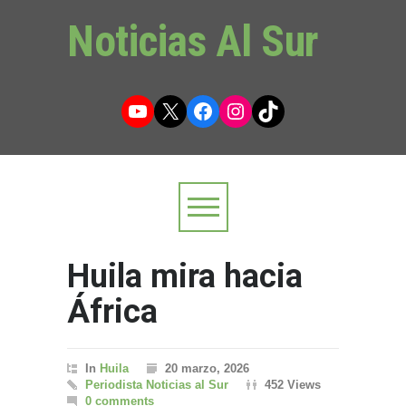
Noticias Al Sur
YouTube
X
Facebook
Instagram
TikTok
Huila mira hacia
África
In
Huila
20 marzo, 2026
Periodista Noticias al Sur
452 Views
0 comments