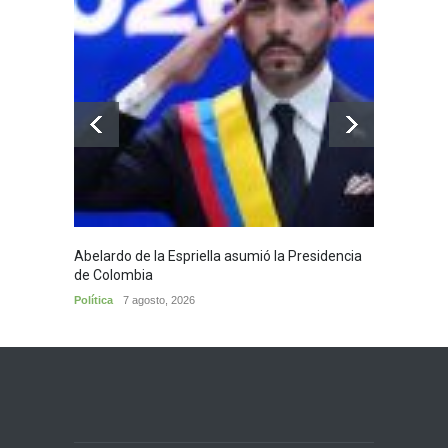
Abelardo de la Espriella asumió la Presidencia
Huila,
de Colombia
Huila
7
Política
7 agosto, 2026