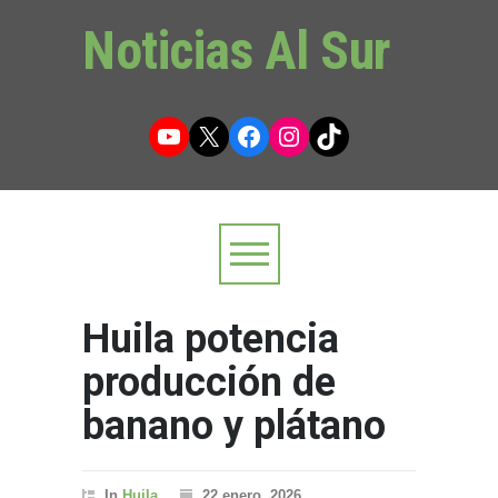
Noticias Al Sur
YouTube
X
Facebook
Instagram
TikTok
Huila potencia
producción de
banano y plátano
In
Huila
22 enero, 2026