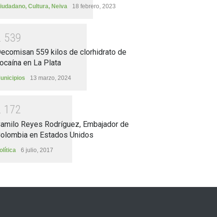
iudadano
,
Cultura
,
Neiva
18 febrero, 2023
2
5
3
9
ecomisan 559 kilos de clorhidrato de
ocaína en La Plata
unicipios
13 marzo, 2024
2
1
7
2
amilo Reyes Rodríguez, Embajador de
olombia en Estados Unidos
olítica
6 julio, 2017