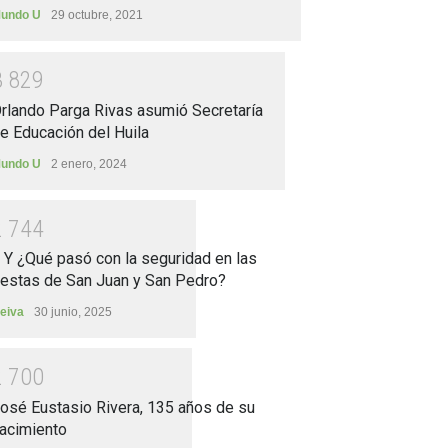
undo U
29 octubre, 2021
3
8
2
9
rlando Parga Rivas asumió Secretaría
e Educación del Huila
undo U
2 enero, 2024
2
7
4
4
.. Y ¿Qué pasó con la seguridad en las
iestas de San Juan y San Pedro?
eiva
30 junio, 2025
2
7
0
0
osé Eustasio Rivera, 135 años de su
acimiento