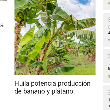
M
 a
O
d
M
.
f
N
Huila potencia producción
de banano y plátano
J
n