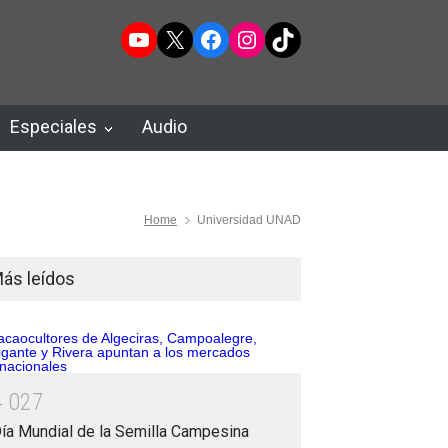
YouTube
X
Facebook
Instagram
TikTok
Especiales
Audio
Home
Universidad UNAD
ás leídos
4
0
2
7
ía Mundial de la Semilla Campesina