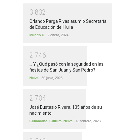
3
8
3
2
Orlando Parga Rivas asumió Secretaría
de Educación del Huila
Mundo U
2 enero, 2024
2
7
4
6
... Y ¿Qué pasó con la seguridad en las
fiestas de San Juan y San Pedro?
Neiva
30 junio, 2025
2
7
0
4
José Eustasio Rivera, 135 años de su
nacimiento
Ciudadano
,
Cultura
,
Neiva
18 febrero, 2023