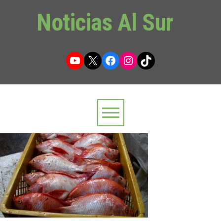
Noticias Al Sur
YouTube
X
Facebook
Instagram
TikTok