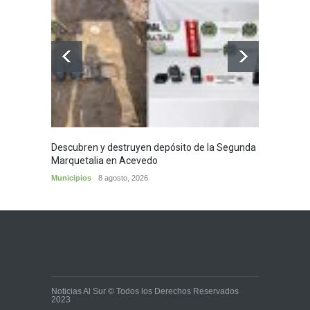
Descubren y destruyen depósito de la Segunda
Homena
Marquetalia en Acevedo
mayor
Municipios
8 agosto, 2026
Huila
8
Noticias Al Sur © Todos los Derechos Reservados
2023