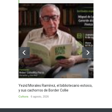
Yezid Morales Ramírez, el bibliotecario estoico,
Recita
y sus cachorros de Border Collie
Morale
Cultura
6 agosto, 2026
Cultura