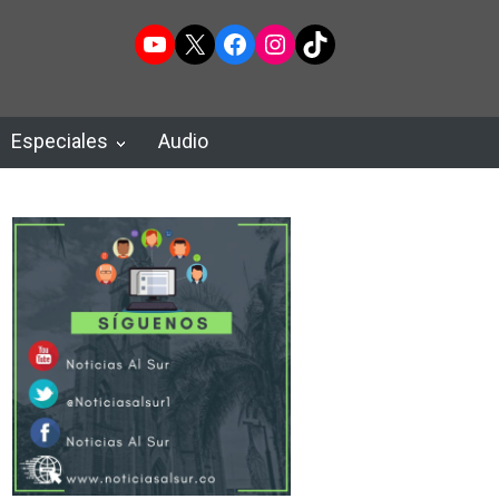
YouTube
X
Facebook
Instagram
TikTok
Especiales
Audio