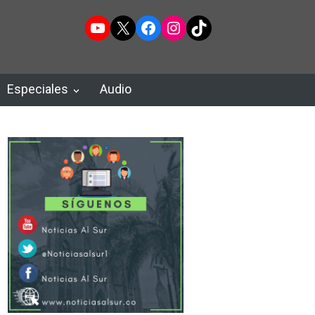
YouTube
X
Facebook
Instagram
TikTok
Especiales
Audio