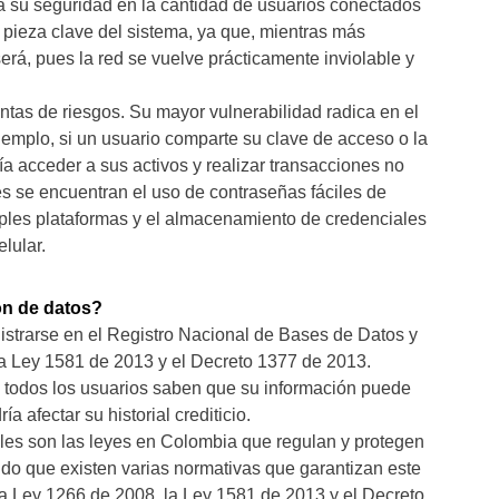
sa su seguridad en la cantidad de usuarios conectados
 pieza clave del sistema, ya que, mientras más
será, pues la red se vuelve prácticamente inviolable y
ntas de riesgos. Su mayor vulnerabilidad radica en el
jemplo, si un usuario comparte su clave de acceso o la
a acceder a sus activos y realizar transacciones no
s se encuentran el uso de contraseñas fáciles de
ltiples plataformas y el almacenamiento de credenciales
lular.
ón de datos?
istrarse en el Registro Nacional de Bases de Datos y
la Ley 1581 de 2013 y el Decreto 1377 de 2013.
 todos los usuarios saben que su información puede
 afectar su historial crediticio.
áles son las leyes en Colombia que regulan y protegen
do que existen varias normativas que garantizan este
la Ley 1266 de 2008, la Ley 1581 de 2013 y el Decreto