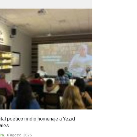
tal poético rindió homenaje a Yezid
En Campoalegre,
ales
en ciencia y pro
ura
6 agosto, 2026
Municipios
5 agost