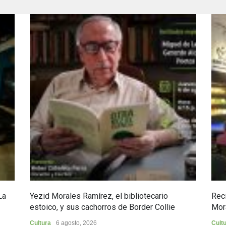
La
Yezid Morales Ramírez, el bibliotecario
Reci
estoico, y sus cachorros de Border Collie
Mor
Cultura
6 agosto, 2026
Cult