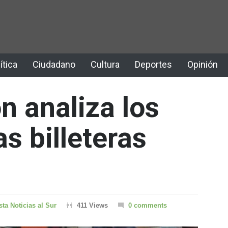
ítica
Ciudadano
Cultura
Deportes
Opinión
n analiza los
as billeteras
sta Noticias al Sur
411 Views
0 comments