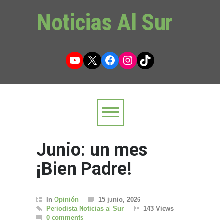
Noticias Al Sur
YouTube
X
Facebook
Instagram
TikTok
Junio: un mes
¡Bien Padre!
In
Opinión
15 junio, 2026
Periodista Noticias al Sur
143 Views
0 comments