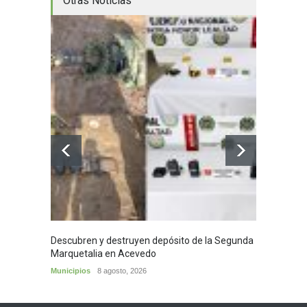
Otras Noticias
Descubren y destruyen depósito de la Segunda
Homena
Marquetalia en Acevedo
mayor
Municipios
8 agosto, 2026
Huila
8