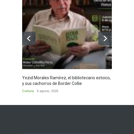
Yezid Morales Ramírez, el bibliotecario estoico,
Recita
y sus cachorros de Border Collie
Morale
Cultura
6 agosto, 2026
Cultura