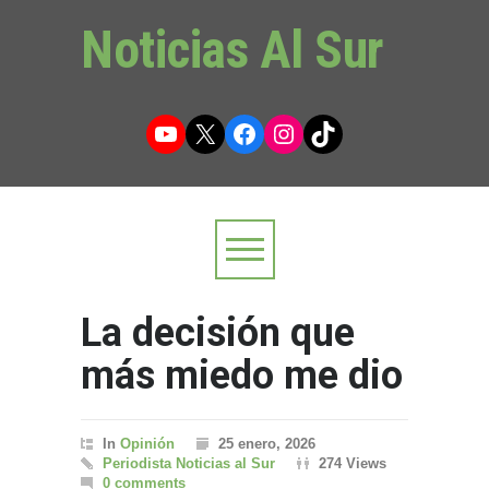
Noticias Al Sur
YouTube
X
Facebook
Instagram
TikTok
La decisión que
más miedo me dio
In
Opinión
25 enero, 2026
Periodista Noticias al Sur
274 Views
0 comments