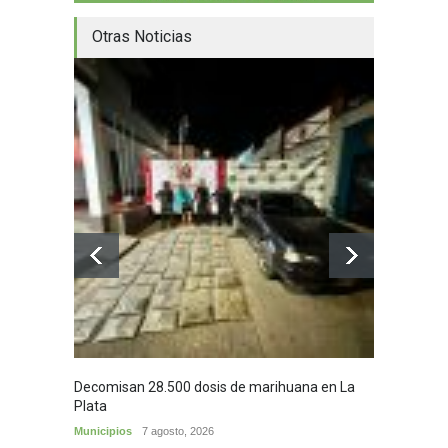
Otras Noticias
Decomisan 28.500 dosis de marihuana en La
Yezid M
Plata
y sus c
Municipios
7 agosto, 2026
Cultura