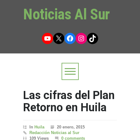
Noticias Al Sur
YouTube
X
Facebook
Instagram
TikTok
Las cifras del Plan
Retorno en Huila
In
Huila
20 enero, 2015
Redacción Noticias al Sur
109 Views
0 comments