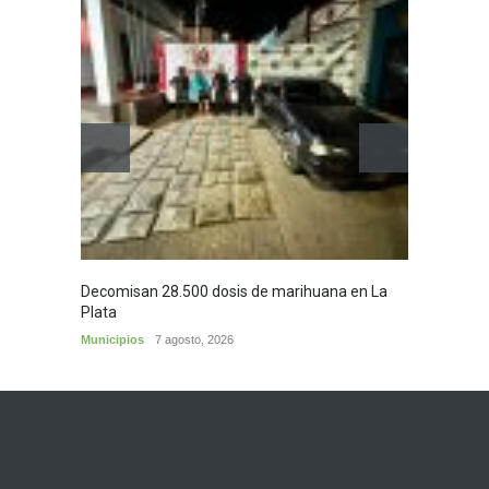
Decomisan 28.500 dosis de marihuana en La
Yezid M
Plata
y sus c
Municipios
7 agosto, 2026
Cultura