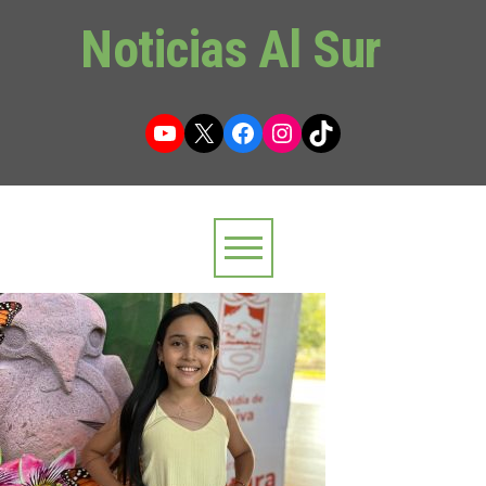
Noticias Al Sur
YouTube
X
Facebook
Instagram
TikTok