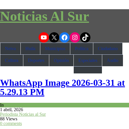
Noticias Al Sur
YouTube
X
Facebook
Instagram
TikTok
Neiva
Huila
Municipios
Política
Ciudadano
Cultura
Deportes
Opinión
Especiales
Audio
WhatsApp Image 2026-03-31 at
5.29.13 PM
In
1 abril, 2026
Periodista Noticias al Sur
88 Views
0 comments