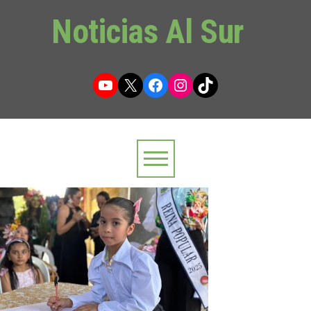
Noticias Al Sur
YouTube
X
Facebook
Instagram
TikTok