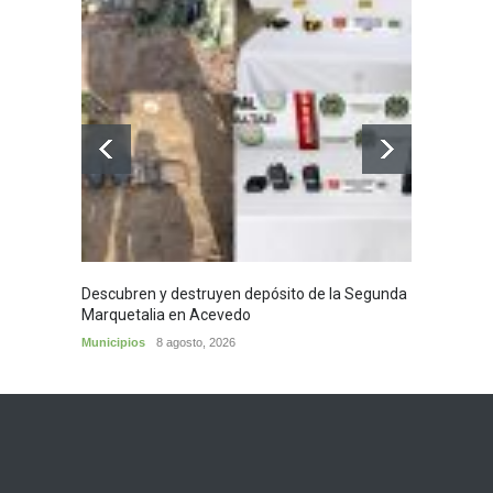
Descubren y destruyen depósito de la Segunda
Homena
Marquetalia en Acevedo
mayor
Municipios
8 agosto, 2026
Huila
8