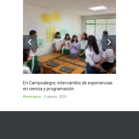
En Campoalegre, intercambio de experiencias
Mujere
en ciencia y programación
cafés 
Municipios
5 agosto, 2026
Huila
5