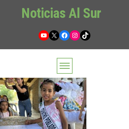
Noticias Al Sur
YouTube
X
Facebook
Instagram
TikTok