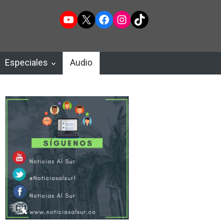
YouTube
X
Facebook
Instagram
TikTok
Especiales
Audio