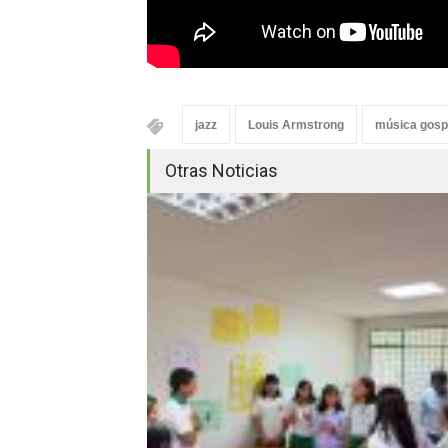
jazz
Louis Armstrong
música gosp
Otras Noticias