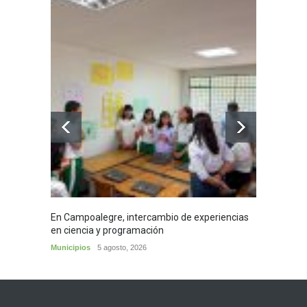
En Campoalegre, intercambio de experiencias
Mujere
en ciencia y programación
cafés 
Municipios
5 agosto, 2026
Huila
5