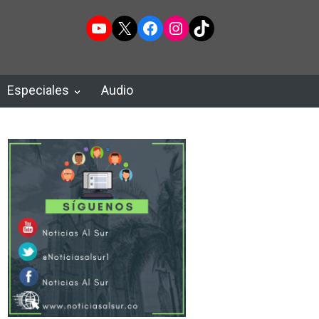
YouTube
X
Facebook
Instagram
TikTok
Especiales
Audio