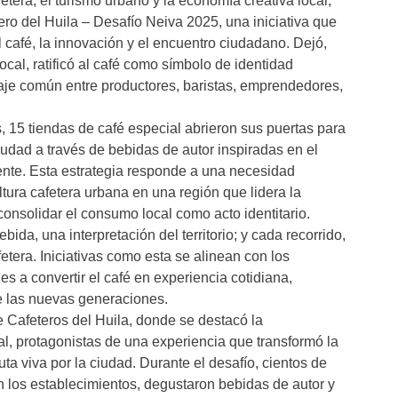
etera, el turismo urbano y la economía creativa local,
ero del Huila – Desafío Neiva 2025, una iniciativa que
del café, la innovación y el encuentro ciudadano. Dejó,
ocal, ratificó al café como símbolo de identidad
aje común entre productores, baristas, emprendedores,
15 tiendas de café especial abrieron sus puertas para
 ciudad a través de bebidas de autor inspiradas en el
 gente. Esta estrategia responde a una necesidad
ultura cafetera urbana en una región que lidera la
onsolidar el consumo local como acto identitario.
ida, una interpretación del territorio; y cada recorrido,
tera. Iniciativas como esta se alinean con los
es a convertir el café en experiencia cotidiana,
e las nuevas generaciones.
de Cafeteros del Huila, donde se destacó la
al, protagonistas de una experiencia que transformó la
ta viva por la ciudad. Durante el desafío, cientos de
on los establecimientos, degustaron bebidas de autor y