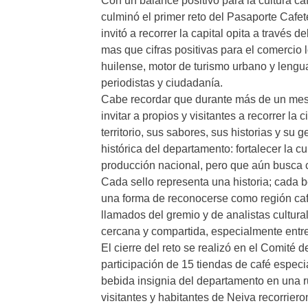
Con un balance positivo para la cultura caf
culminó el primer reto del Pasaporte Cafet
invitó a recorrer la capital opita a través 
mas que cifras positivas para el comercio l
huilense, motor de turismo urbano y lengu
periodistas y ciudadanía.
Cabe recordar que durante más de un mes, 
invitar a propios y visitantes a recorrer la
territorio, sus sabores, sus historias y su
histórica del departamento: fortalecer la c
producción nacional, pero que aún busca c
Cada sello representa una historia; cada beb
una forma de reconocerse como región cafe
llamados del gremio y de analistas cultural
cercana y compartida, especialmente entr
El cierre del reto se realizó en el Comité 
participación de 15 tiendas de café especi
bebida insignia del departamento en una ru
visitantes y habitantes de Neiva recorrier