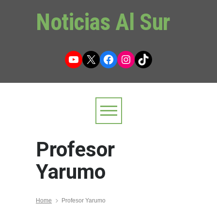
Noticias Al Sur
YouTube
X
Facebook
Instagram
TikTok
Profesor
Yarumo
Home
Profesor Yarumo