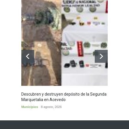
Descubren y destruyen depósito de la Segunda
Homena
Marquetalia en Acevedo
mayor
Municipios
8 agosto, 2026
Huila
8