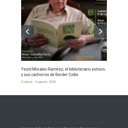
Yezid Morales Ramírez, el bibliotecario estoico,
Recita
y sus cachorros de Border Collie
Morale
Cultura
6 agosto, 2026
Cultura