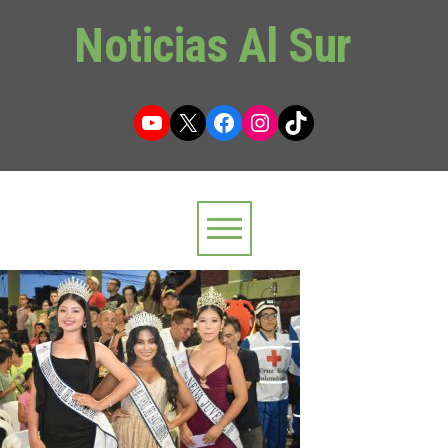
Noticias Al Sur
YouTube
X
Facebook
Instagram
TikTok