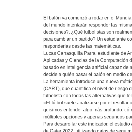
El balón ya comenzó a rodar en el Mundial
del mundo intentarán responder las mism
decisiones?, ¿Qué futbolistas son realme
para cambiar un partido? Un estudiante c
responderlas desde las matemáticas.
Lucas Carrasquilla Parra, estudiante de A
Aplicadas y Ciencias de la Computación d
basado en inteligencia artificial capaz d
decide a quién pasar el balón en medio de 
La herramienta introduce una nueva métri
(OART), que cuantifica el nivel de riesgo
futbolista con todas las alternativas que t
«El fútbol suele analizarse por el resultad
quisimos entender algo más profundo: có
múltiples opciones y apenas segundos para
Para desarrollar este indicador, el estudi
de Qatar 2022, utilizando datos de seguim