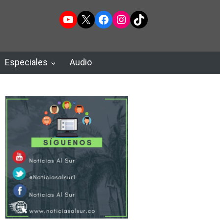
YouTube
X
Facebook
Instagram
TikTok
Especiales
Audio