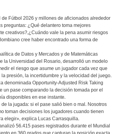
 de Fútbol 2026 y millones de aficionados alrededor
as preguntas: ¿Qué delantero toma mejores
nte creativos?,¿Cuándo vale la pena asumir riesgos
olombiano cree haber encontrado una forma de
nalítica de Datos y Mercados y de Matemáticas
e la Universidad del Rosario, desarrolló un modelo
e medir el riesgo que asume un jugador cada vez que
la presión, la incertidumbre y la velocidad del juego.
ca denominada Opportunity-Adjusted Risk Taking
 de un pase comparando la decisión tomada por el
enía disponibles en ese instante.
o de la jugada: si el pase salió bien o mal. Nosotros
mo toman decisiones los jugadores cuando tienen
 elegir», explica Lucas Carrasquilla.
o analizó 56.415 pases registrados durante el Mundial
iento en 360 grados que capturan la posición exacta