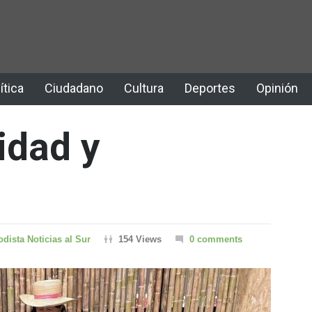
ítica
Ciudadano
Cultura
Deportes
Opinión
idad y
odista Noticias al Sur
154 Views
0 comments