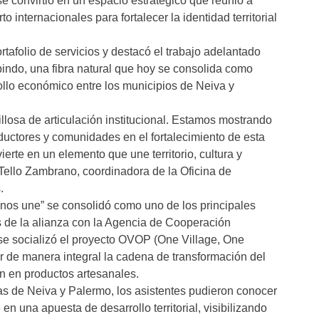
e convirtió en un espacio estratégico que reunió a
 internacionales para fortalecer la identidad territorial
tafolio de servicios y destacó el trabajo adelantado
indo, una fibra natural que hoy se consolida como
ollo económico entre los municipios de Neiva y
llosa de articulación institucional. Estamos mostrando
ctores y comunidades en el fortalecimiento de esta
erte en un elemento que une territorio, cultura y
Tello Zambrano, coordinadora de la Oficina de
.
o nos une” se consolidó como uno de los principales
és de la alianza con la Agencia de Cooperación
se socializó el proyecto OVOP (One Village, One
iar de manera integral la cadena de transformación del
ón en productos artesanales.
ías de Neiva y Palermo, los asistentes pudieron conocer
n una apuesta de desarrollo territorial, visibilizando