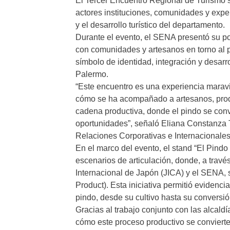
El Tercer Encuentro Regional de Turismo s
actores instituciones, comunidades y experto
y el desarrollo turístico del departamento.
Durante el evento, el SENA presentó su por
con comunidades y artesanos en torno al p
símbolo de identidad, integración y desarr
Palermo.
“Este encuentro es una experiencia maravi
cómo se ha acompañado a artesanos, produ
cadena productiva, donde el pindo se convi
oportunidades”, señaló Eliana Constanza 
Relaciones Corporativas e Internacionales
En el marco del evento, el stand “El Pind
escenarios de articulación, donde, a trav
Internacional de Japón (JICA) y el SENA, 
Product). Esta iniciativa permitió evidenc
pindo, desde su cultivo hasta su conversi
Gracias al trabajo conjunto con las alcald
cómo este proceso productivo se convierte e