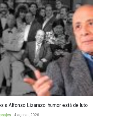
s a Alfonso Lizarazo: humor está de luto
Huilense finalist
de Poesía “Duel
onajes
4 agosto, 2026
Cultura
4 agosto, 2