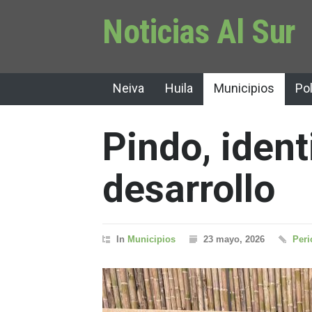
Noticias Al Sur
Neiva
Huila
Municipios
Pol
Pindo, ident
desarrollo
In
Municipios
23 mayo, 2026
Peri