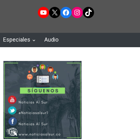
YouTube
X
Facebook
Instagram
TikTok
Especiales
Audio