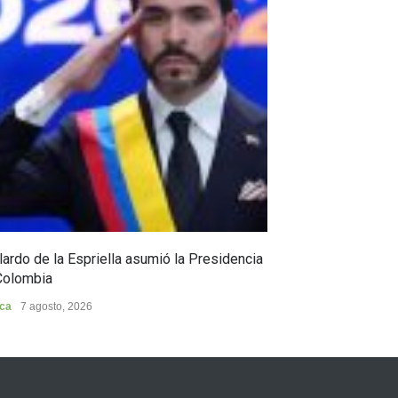
ardo de la Espriella asumió la Presidencia
Huila, epicentro
Colombia
Huila
7 agosto, 202
ica
7 agosto, 2026