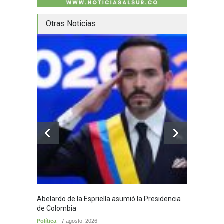
Otras Noticias
Abelardo de la Espriella asumió la Presidencia
Huila,
de Colombia
Huila
7
Política
7 agosto, 2026