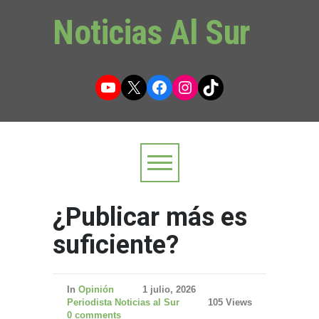
Noticias Al Sur
YouTube
X
Facebook
Instagram
TikTok
¿Publicar más es
suficiente?
In
Opinión
1 julio, 2026
Periodista Noticias al Sur
105 Views
0 comments