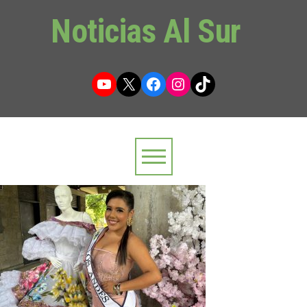
Noticias Al Sur
YouTube
X
Facebook
Instagram
TikTok