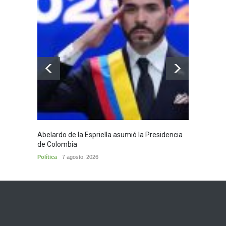
Abelardo de la Espriella asumió la Presidencia
Huila,
de Colombia
Huila
7
Política
7 agosto, 2026