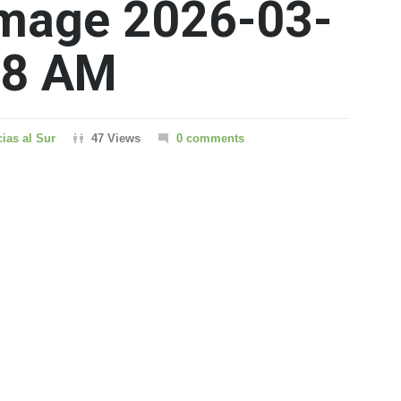
mage 2026-03-
08 AM
cias al Sur
47 Views
0 comments