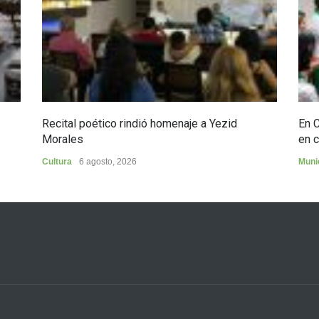
Recital poético rindió homenaje a Yezid
En 
Morales
en c
Cultura
6 agosto, 2026
Muni
3