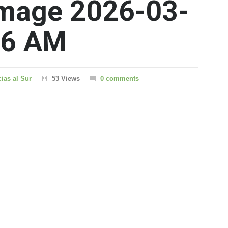
mage 2026-03-
06 AM
cias al Sur
53 Views
0 comments