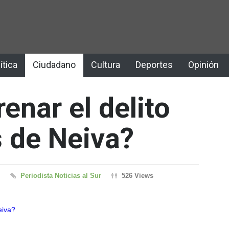
ítica
Ciudadano
Cultura
Deportes
Opinión
enar el delito
s de Neiva?
Periodista Noticias al Sur
526 Views