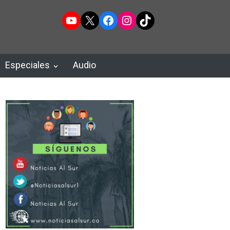
YouTube
X
Facebook
Instagram
TikTok
Especiales
Audio