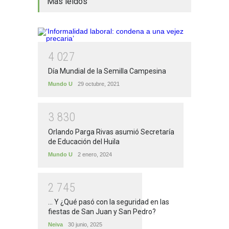
Más leídos
4
0
2
7
Día Mundial de la Semilla Campesina
Mundo U
29 octubre, 2021
3
8
3
0
Orlando Parga Rivas asumió Secretaría
de Educación del Huila
Mundo U
2 enero, 2024
2
7
4
5
... Y ¿Qué pasó con la seguridad en las
fiestas de San Juan y San Pedro?
Neiva
30 junio, 2025