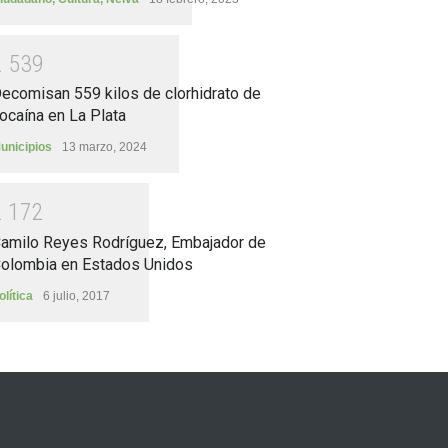
2
5
3
9
ecomisan 559 kilos de clorhidrato de
ocaína en La Plata
unicipios
13 marzo, 2024
2
1
7
2
amilo Reyes Rodríguez, Embajador de
olombia en Estados Unidos
olítica
6 julio, 2017