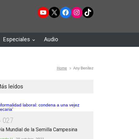
YouTube
X
Facebook
Instagram
TikTok
Especiales
Audio
Home
Any Benítez
ás leídos
4
0
2
7
ía Mundial de la Semilla Campesina