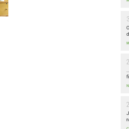
M
O
d
M
.
f
N
J
n
C