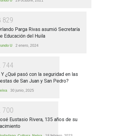
undo U
29 octubre, 2021
3
8
2
9
rlando Parga Rivas asumió Secretaría
e Educación del Huila
undo U
2 enero, 2024
2
7
4
4
.. Y ¿Qué pasó con la seguridad en las
iestas de San Juan y San Pedro?
eiva
30 junio, 2025
2
7
0
0
osé Eustasio Rivera, 135 años de su
acimiento
iudadano
,
Cultura
,
Neiva
18 febrero, 2023